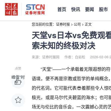
首页
快讯
要闻
股市
您当前的位置：
证券时报
>
公司
>
正文
天堂vs日本vs免费
索未知的终极对决
来源：证券时报网
作者：白岩松
2026-02-06 
“天堂”——一个承载着无限遐想的符
点赞
峰值"时
语境，便不再是宗教或哲学的单纯概念
点">
的代名词。它可能代表😎着那些令人惊
极光，或是马尔代夫碧蓝的海水；也可
场无与伦比的音乐会，一次震撼心灵的