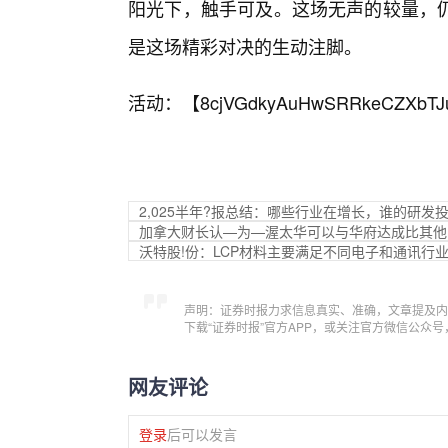
阳光下，触手可及。这场无声的较量，
是这场精彩对决的生动注脚。
活动：【
8cjVGdkyAuHwSRRkeCZXbTJ
2,025半年?报总结：哪些行业在增长，谁的研发
加拿大财长认—为—渥太华可以与华府达成比其他
沃特股!份：LCP材料主要满足不同电子和通讯
声明：证券时报力求信息真实、准确，文章提及内
下载“证券时报”官方APP，或关注官方微信公众
网友评论
登录
后可以发言