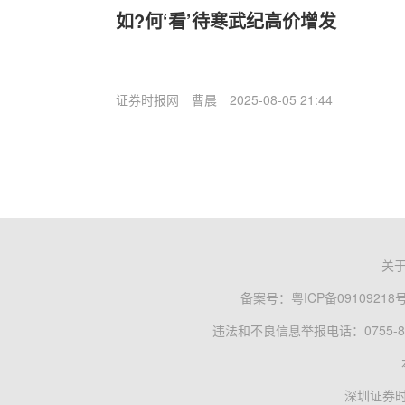
如?何‘看’待寒武纪高价增发
证券时报网
曹晨
2025-08-05 21:44
关
备案号：
粤ICP备09109218
违法和不良信息举报电话：0755-83
深圳证券