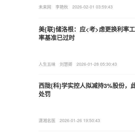
未来网
李艳秋
2026-02-01 03:59:43
美{联}储洛根：应<考>虑更换利率
率基准已过时
人生五味
刘慧卿
2026-01-28 05:30:43
西陇{科}学实控人拟减持3%股份，
处罚
潇湘名医
2026-01-26 19:50:43